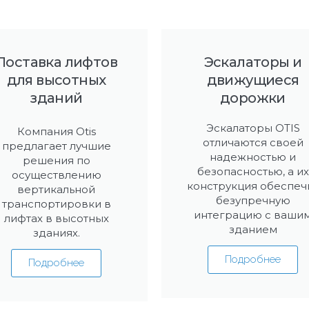
Поставка лифтов
Эскалаторы и
для высотных
движущиеся
зданий
дорожки
Эскалаторы OTIS
Компания Otis
отличаются своей
предлагает лучшие
надежностью и
решения по
безопасностью, а их
осуществлению
конструкция обеспеч
вертикальной
безупречную
транспортировки в
интеграцию с ваши
лифтах в высотных
зданием
зданиях.
Подробнее
Подробнее